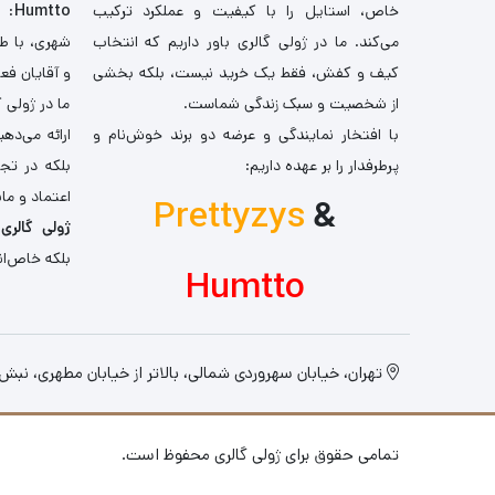
خاص، استایل را با کیفیت و عملکرد ترکیب
Humtto
: 
می‌کند. ما در ژولی گالری باور داریم که انتخاب
شهری، با طر
کیف و کفش، فقط یک خرید نیست، بلکه بخشی
و آقایان فع
از شخصیت و سبک زندگی شماست.
ما در ژولی 
با افتخار نمایندگی و عرضه دو برند خوش‌نام و
ارائه می‌ده
پرطرفدار را بر عهده داریم:
بلکه در تج
اعتماد و مان
Prettyzys
&
ژولی گالری
،
بلکه خاص‌ان
Humtto
تهران، خیابان سهروردی شمالی، بالاتر از خیابان مطهری، نبش کو
تمامی حقوق برای ژولی گالری محفوظ است.