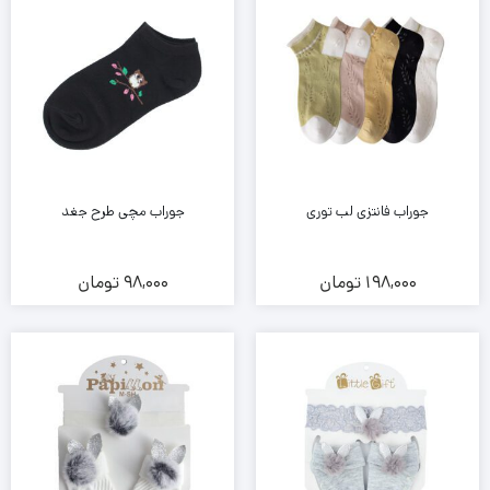
جوراب فانتزی لب توری
جوراب مچی طرح جغد
198,000
تومان
98,000
تومان