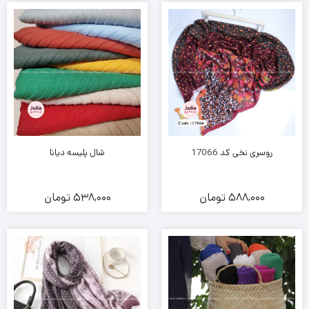
روسری نخی کد 17066
شال پلیسه دیانا
588,000
تومان
538,000
تومان