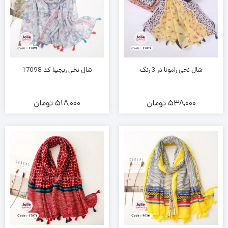
شال نخی رامونا در 3 رنگ
شال نخی ریجینا کد 17098
538,000
تومان
518,000
تومان