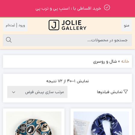
خرید اقساطی با : اسنپ پی و ترب پی
|
خانه
»
شال و روسری
نمایش 1–40 از 72 نتیجه
نمایش فیلترها