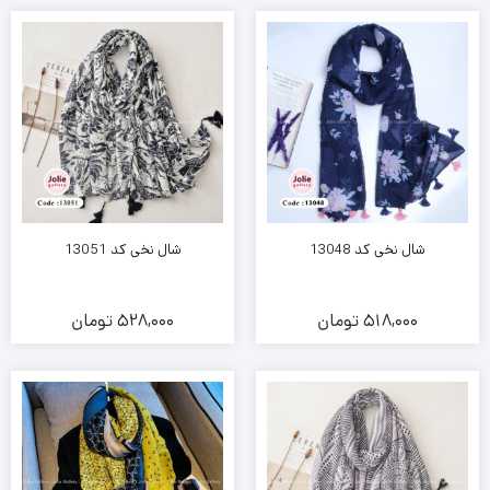
شال نخی کد 13048
شال نخی کد 13051
518,000
تومان
528,000
تومان