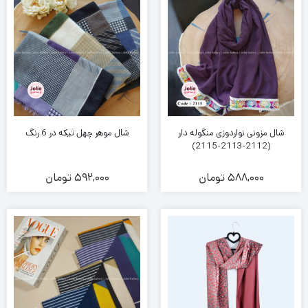
شال مزونی نواردوزی منگوله دار
شال موهر چهل تیکه در 6 رنگ
(2112-2113-2115)
588,000
تومان
592,000
تومان