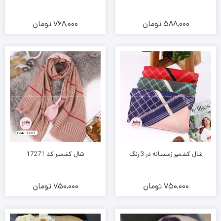
588,000
تومان
768,000
تومان
شال کشمیر زمستانه در 3 رنگ
شال کشمیر کد 17271
750,000
تومان
750,000
تومان