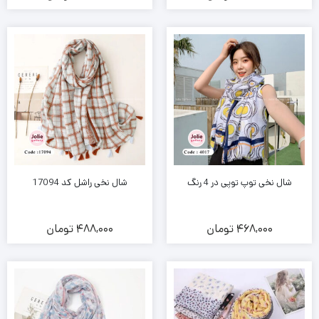
شال نخی توپ توپی در 4 رنگ
شال نخی راشل کد 17094
468,000
تومان
488,000
تومان