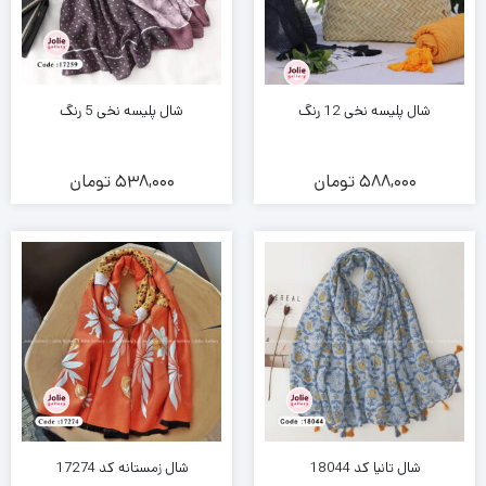
شال پلیسه نخی 12 رنگ
شال پلیسه نخی 5 رنگ
588,000
تومان
538,000
تومان
شال تانیا کد 18044
شال زمستانه کد 17274