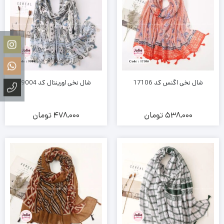
شال نخی اگنس کد 17106
شال نخی اورینتال کد 9004
538,000
تومان
478,000
تومان