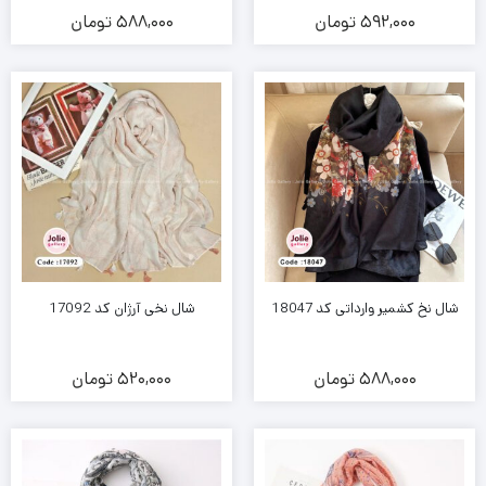
592,000
تومان
588,000
تومان
شال نخ کشمیر وارداتی کد 18047
شال نخی آرژان کد 17092
588,000
تومان
520,000
تومان