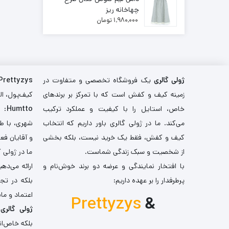
چهاخانه ریز
1,980,000
تومان
ژولی گالری
یک فروشگاه تخصصی و متفاوت در
Prettyzys
زمینه کیف و کفش است که با تمرکز بر برندهای
کیف‌پول، اله
خاص، استایل را با کیفیت و عملکرد ترکیب
Humtto
: 
می‌کند. ما در ژولی گالری باور داریم که انتخاب
شهری، با طر
کیف و کفش، فقط یک خرید نیست، بلکه بخشی
و آقایان فع
از شخصیت و سبک زندگی شماست.
ما در ژولی 
با افتخار نمایندگی و عرضه دو برند خوش‌نام و
ارائه می‌ده
پرطرفدار را بر عهده داریم:
بلکه در تج
اعتماد و مان
Prettyzys
&
ژولی گالری
،
بلکه خاص‌ان