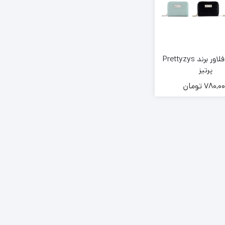
جاکارتی فلاور برند Prettyzys
پرتیز
780,0
تومان