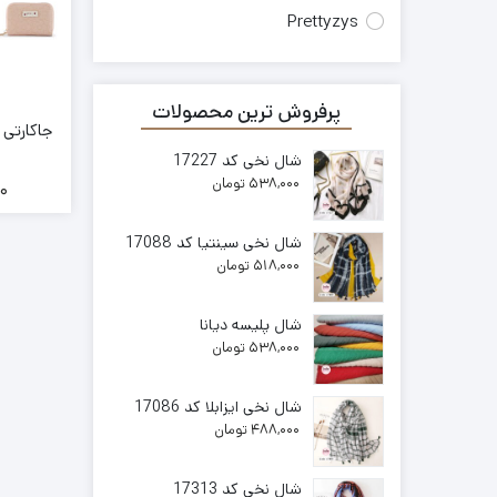
Prettyzys
پرفروش ترین محصولات
شال نخی کد 17227
538,000
تومان
00
شال نخی سینتیا کد 17088
518,000
تومان
شال پلیسه دیانا
538,000
تومان
شال نخی ایزابلا کد 17086
488,000
تومان
شال نخی کد 17313