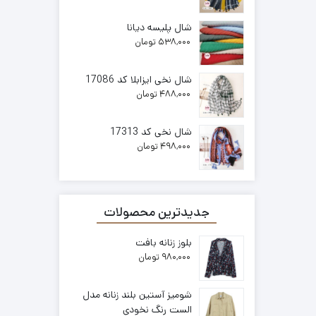
شال پلیسه دیانا
538,000
تومان
شال نخی ایزابلا کد 17086
488,000
تومان
شال نخی کد 17313
498,000
تومان
جدیدترین محصولات
بلوز زنانه بافت
980,000
تومان
شومیز آستین بلند زنانه مدل
الست رنگ نخودی