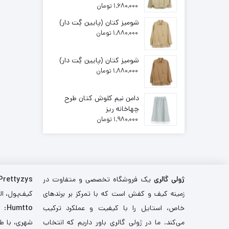
1,680,000
تومان
شومیز کتان (پایین گِت دار)
1,880,000
تومان
شومیز کتان (پایین گِت دار)
1,880,000
تومان
دامن نیم کلوش کتان طرح
چهاخانه ریز
1,980,000
تومان
ژولی گالری
یک فروشگاه تخصصی و متفاوت در
Prettyzys
زمینه کیف و کفش است که با تمرکز بر برندهای
کیف‌پول، اله
خاص، استایل را با کیفیت و عملکرد ترکیب
Humtto
: 
می‌کند. ما در ژولی گالری باور داریم که انتخاب
شهری، با طر