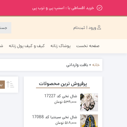
خرید اقساطی با : اسنپ پی و ترب پی
ورود | ثبت‌نام
صفحه نخست
پوشاک زنانه
کیف و کیف پول زنانه
شا
خانه
»
بافت وارداتی
پرفروش ترین محصولات
پی
شال نخی کد 17227
538,000
تومان
شال نخی سینتیا کد 17088
518,000
تومان