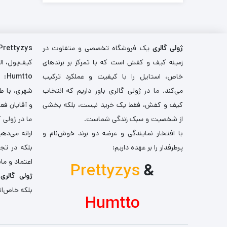
ژولی گالری
یک فروشگاه تخصصی و متفاوت در
Prettyzys
زمینه کیف و کفش است که با تمرکز بر برندهای
کیف‌پول، اله
خاص، استایل را با کیفیت و عملکرد ترکیب
Humtto
: 
می‌کند. ما در ژولی گالری باور داریم که انتخاب
شهری، با طر
کیف و کفش، فقط یک خرید نیست، بلکه بخشی
و آقایان فع
از شخصیت و سبک زندگی شماست.
ما در ژولی 
با افتخار نمایندگی و عرضه دو برند خوش‌نام و
ارائه می‌ده
پرطرفدار را بر عهده داریم:
بلکه در تج
اعتماد و مان
Prettyzys
&
ژولی گالری
،
بلکه خاص‌ان
Humtto