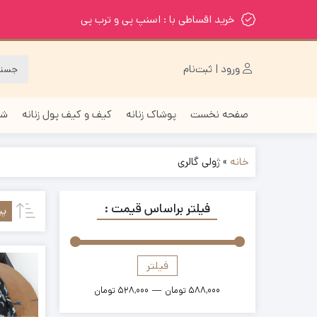
خرید اقساطی با : اسنپ پی و ترب پی
ورود | ثبت‌نام
صفحه نخست
پوشاک زنانه
کیف و کیف پول زنانه
شا
خانه
»
ژولی گالری
فیلتر براساس قیمت :
پی
فیلتر
قیمت
قیمت
کمتر
بیشتر
588,000 تومان
—
528,000 تومان