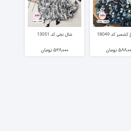
شمیر کد 18049
شال نخی کد 13051
588,0
تومان
528,000
تومان