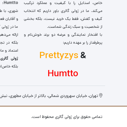
خاص، استایل را با کیفیت و عملکرد ترکیب
Humtto
: 
می‌کند. ما در ژولی گالری باور داریم که انتخاب
شهری، با طر
کیف و کفش، فقط یک خرید نیست، بلکه بخشی
و آقایان فع
از شخصیت و سبک زندگی شماست.
ما در ژولی 
با افتخار نمایندگی و عرضه دو برند خوش‌نام و
ارائه می‌ده
پرطرفدار را بر عهده داریم:
بلکه در تج
اعتماد و مان
Prettyzys
&
ژولی گالری
،
بلکه خاص‌ان
Humtto
تهران، خیابان سهروردی شمالی، بالاتر از خیابان مطهری، نبش کو
تمامی حقوق برای ژولی گالری محفوظ است.