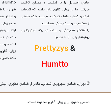
خاص، استایل را با کیفیت و عملکرد ترکیب
Humtto
: 
می‌کند. ما در ژولی گالری باور داریم که انتخاب
شهری، با طر
کیف و کفش، فقط یک خرید نیست، بلکه بخشی
و آقایان فع
از شخصیت و سبک زندگی شماست.
ما در ژولی 
با افتخار نمایندگی و عرضه دو برند خوش‌نام و
ارائه می‌ده
پرطرفدار را بر عهده داریم:
بلکه در تج
اعتماد و مان
Prettyzys
&
ژولی گالری
،
بلکه خاص‌ان
Humtto
تهران، خیابان سهروردی شمالی، بالاتر از خیابان مطهری، نبش کو
تمامی حقوق برای ژولی گالری محفوظ است.