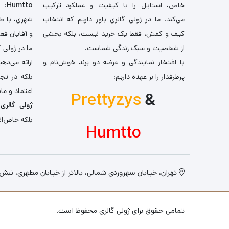
خاص، استایل را با کیفیت و عملکرد ترکیب
Humtto
: 
می‌کند. ما در ژولی گالری باور داریم که انتخاب
شهری، با طر
کیف و کفش، فقط یک خرید نیست، بلکه بخشی
و آقایان فع
از شخصیت و سبک زندگی شماست.
ما در ژولی 
با افتخار نمایندگی و عرضه دو برند خوش‌نام و
ارائه می‌ده
پرطرفدار را بر عهده داریم:
بلکه در تج
اعتماد و مان
Prettyzys
&
ژولی گالری
،
بلکه خاص‌ان
Humtto
تهران، خیابان سهروردی شمالی، بالاتر از خیابان مطهری، نبش کو
تمامی حقوق برای ژولی گالری محفوظ است.