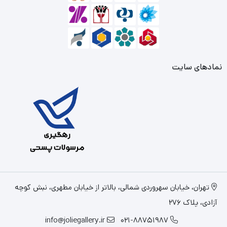
نمادهای سایت
تهران، خیابان سهروردی شمالی، بالاتر از خیابان مطهری، نبش کوچه
آزادی، پلاک 276
info@joliegallery.ir
021-88751987