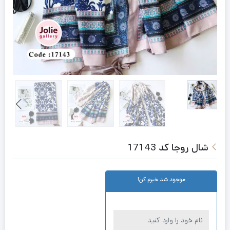
شال روجا کد 17143
موجود شد خبرم کن!