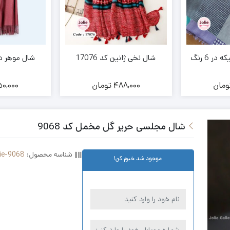
ر 6 رنگ
شال نخی ژانین کد 17076
شال موهر دو
ومان
488,000
تومان
0,000
شال مجلسی حریر گل مخمل کد 9068
شناسه محصول:
ie-9068
موجود شد خبرم کن!