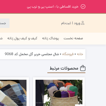
خرید اقساطی با : اسنپ پی و ترب پی
ورود | ثبت‌نام
صفحه نخست
پوشاک زنانه
کیف و کیف پول زنانه
شا
خانه
»
فروشگاه
»
شال مجلسی حریر گل مخمل کد 9068
محصولات مرتبط