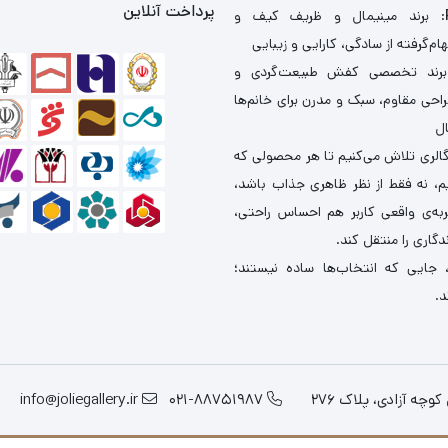
پرداخت آنلاین
: برند مینیمال و ظریف کیف و
ام‌گرفته از سادگی، کارایی و زیبایی
برند تخصصی کفش طبیعت‌گردی و
احی مقاوم، سبک و مدرن برای خانم‌ها
ال
گالری تلاش می‌کنیم تا هر محصولی که
یم، نه فقط از نظر ظاهری جذاب باشد،
ربه‌ی واقعی کاربر هم احساس راحتی،
دگاری را منتقل کند.
 جایی که انتخاب‌ها ساده نیستند؛
د.
چه آزادی، پلاک 276
021-88751987
info@joliegallery.ir