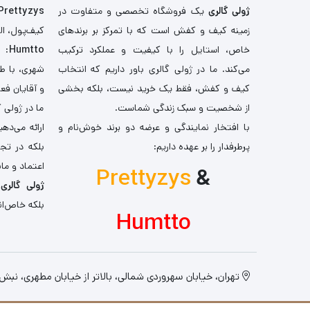
ژولی گالری
یک فروشگاه تخصصی و متفاوت در
Prettyzys
زمینه کیف و کفش است که با تمرکز بر برندهای
کیف‌پول، اله
خاص، استایل را با کیفیت و عملکرد ترکیب
Humtto
: 
می‌کند. ما در ژولی گالری باور داریم که انتخاب
شهری، با طر
کیف و کفش، فقط یک خرید نیست، بلکه بخشی
و آقایان فع
از شخصیت و سبک زندگی شماست.
ما در ژولی 
با افتخار نمایندگی و عرضه دو برند خوش‌نام و
ارائه می‌ده
پرطرفدار را بر عهده داریم:
بلکه در تج
اعتماد و مان
Prettyzys
&
ژولی گالری
،
بلکه خاص‌ان
Humtto
تهران، خیابان سهروردی شمالی، بالاتر از خیابان مطهری، نبش کو