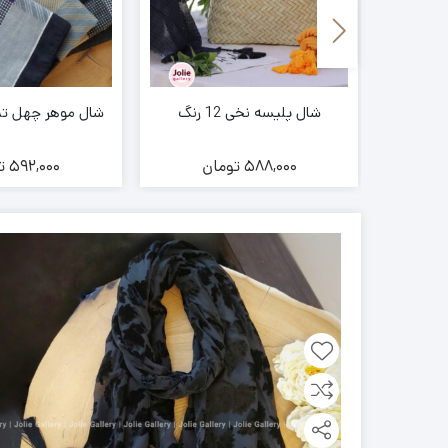
دار کد
شال پلیسه نخی 12 رنگ
شال موهر چهل تیکه د
ن
588,000
تومان
592,000
ت