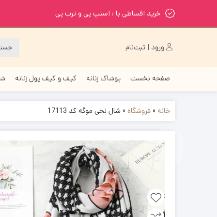
خرید اقساطی با : اسنپ پی و ترب پی
ورود | ثبت‌نام
صفحه نخست
پوشاک زنانه
کیف و کیف پول زنانه
شا
خانه
»
فروشگاه
»
شال نخی موگه کد 17113