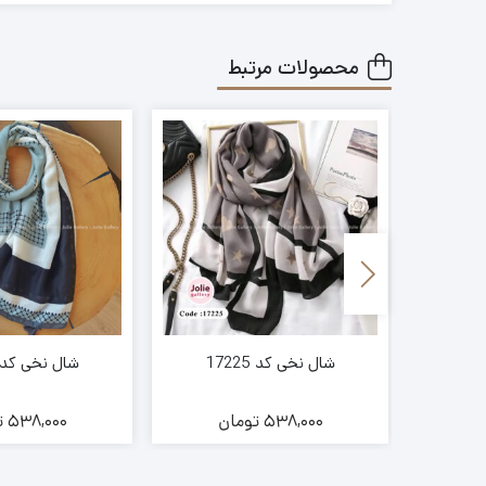
محصولات مرتبط
شال نخی کد 17225
شال نخی کد 7226
ن
538,000
تومان
538,000
ت