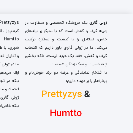
ژولی گالری
یک فروشگاه تخصصی و متفاوت در
Prettyzys
زمینه کیف و کفش است که با تمرکز بر برندهای
کیف‌پول، اله
خاص، استایل را با کیفیت و عملکرد ترکیب
Humtto
: 
می‌کند. ما در ژولی گالری باور داریم که انتخاب
شهری، با طر
کیف و کفش، فقط یک خرید نیست، بلکه بخشی
و آقایان فع
از شخصیت و سبک زندگی شماست.
ما در ژولی 
با افتخار نمایندگی و عرضه دو برند خوش‌نام و
ارائه می‌ده
پرطرفدار را بر عهده داریم:
بلکه در تج
اعتماد و مان
Prettyzys
&
ژولی گالری
،
بلکه خاص‌ان
Humtto