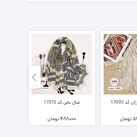
کد 17092
شال نخی کد 17373
شال زمست
5
تومان
488,000
تومان
00