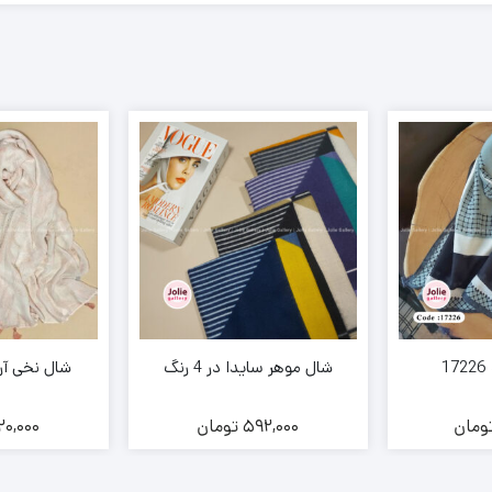
1
شال موهر سایدا در 4 رنگ
شال نخی آرژان 
ومان
592,000
تومان
20,000