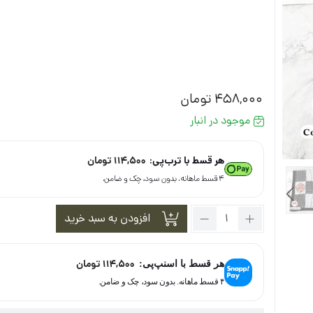
458,000
تومان
موجود در انبار
هر قسط با ترب‌پی:
114,500
تومان
۴ قسط ماهانه. بدون سود، چک و ضامن.
تعداد:
افزودن به سبد خرید
شال
نخی
موگه
114,500
تومان
هر قسط با اسنپ‌پی:
کد
۴ قسط ماهانه. بدون سود، چک و ضامن.
17113