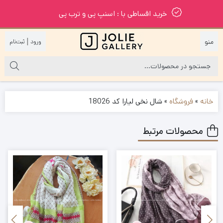
خرید اقساطی با : اسنپ پی و ترب پی
|
خانه
»
فروشگاه
»
شال نخی لیارا کد 18026
محصولات مرتبط