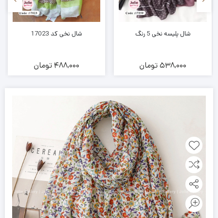
شال پلیسه نخی 5 رنگ
شال نخی کد 17023
538,000
تومان
488,000
تومان