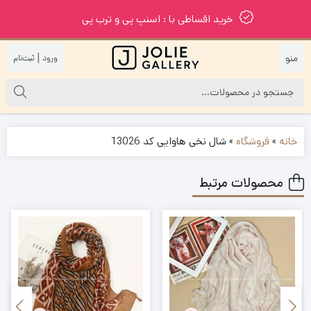
خرید اقساطی با : اسنپ پی و ترب پی
|
خانه
»
فروشگاه
»
شال نخی هاوایی کد 13026
محصولات مرتبط