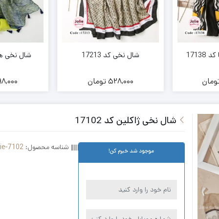
1713
شال نخی کد 17213
شال نخی هلنا 
ومان
528,000
تومان
8,000
شال نخی ژاکلین کد 17102
شناسه محصول:
lie-7102
موجود شد خبرم کن!