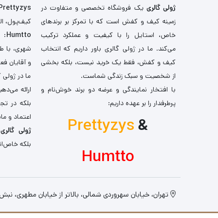
ژولی گالری
یک فروشگاه تخصصی و متفاوت در
Prettyzys
زمینه کیف و کفش است که با تمرکز بر برندهای
کیف‌پول، اله
خاص، استایل را با کیفیت و عملکرد ترکیب
Humtto
: 
می‌کند. ما در ژولی گالری باور داریم که انتخاب
شهری، با طر
کیف و کفش، فقط یک خرید نیست، بلکه بخشی
و آقایان فع
از شخصیت و سبک زندگی شماست.
ما در ژولی 
با افتخار نمایندگی و عرضه دو برند خوش‌نام و
ارائه می‌ده
پرطرفدار را بر عهده داریم:
بلکه در تج
اعتماد و مان
Prettyzys
&
ژولی گالری
،
بلکه خاص‌ان
Humtto
تهران، خیابان سهروردی شمالی، بالاتر از خیابان مطهری، نبش کو