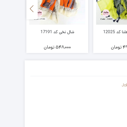
کد 12025
شال نخی کد 17191
شال نخ
49
تومان
548,000
تومان
00
Jo