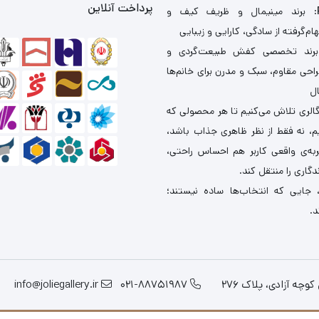
پرداخت آنلاین
: برند مینیمال و ظریف کیف و
ام‌گرفته از سادگی، کارایی و زیبایی
برند تخصصی کفش طبیعت‌گردی و
احی مقاوم، سبک و مدرن برای خانم‌ها
ال
گالری تلاش می‌کنیم تا هر محصولی که
یم، نه فقط از نظر ظاهری جذاب باشد،
ربه‌ی واقعی کاربر هم احساس راحتی،
دگاری را منتقل کند.
 جایی که انتخاب‌ها ساده نیستند؛
د.
چه آزادی، پلاک 276
021-88751987
info@joliegallery.ir