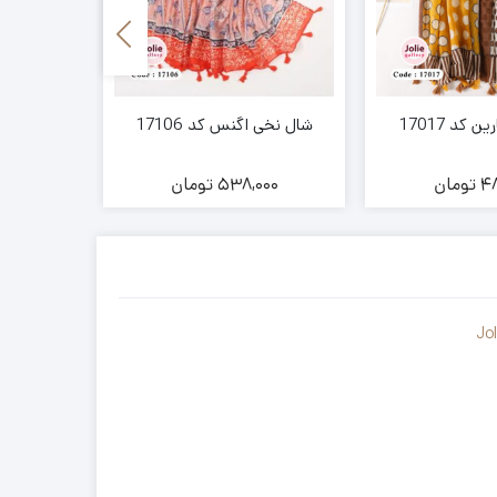
 کد 17017
شال نخی اگنس کد 17106
شال نخی و
48
تومان
538,000
تومان
00
Jo