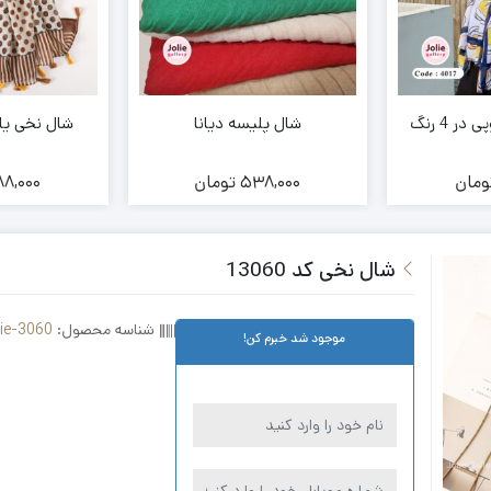
 4 رنگ
شال پلیسه دیانا
شال نخی یارین
ومان
538,000
تومان
8,000
شال نخی کد 13060
شناسه محصول:
lie-3060
موجود شد خبرم کن!