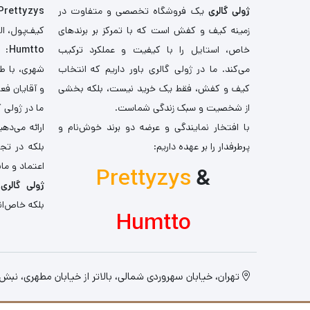
ژولی گالری
یک فروشگاه تخصصی و متفاوت در
Prettyzys
زمینه کیف و کفش است که با تمرکز بر برندهای
کیف‌پول، اله
خاص، استایل را با کیفیت و عملکرد ترکیب
Humtto
: 
می‌کند. ما در ژولی گالری باور داریم که انتخاب
شهری، با طر
کیف و کفش، فقط یک خرید نیست، بلکه بخشی
و آقایان فع
از شخصیت و سبک زندگی شماست.
ما در ژولی 
با افتخار نمایندگی و عرضه دو برند خوش‌نام و
ارائه می‌ده
پرطرفدار را بر عهده داریم:
بلکه در تج
اعتماد و مان
Prettyzys
&
ژولی گالری
،
بلکه خاص‌ان
Humtto
تهران، خیابان سهروردی شمالی، بالاتر از خیابان مطهری، نبش کو