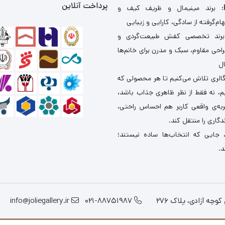
پرداخت آنلاین
: برند مینیمال و ظریف کیف و
ام‌گرفته از سادگی، کارایی و زیبایی
برند تخصصی کفش طبیعت‌گردی و
احی مقاوم، سبک و مدرن برای خانم‌ها
ال
گالری تلاش می‌کنیم تا هر محصولی که
یم، نه فقط از نظر ظاهری جذاب باشد،
ربه‌ی واقعی کاربر هم احساس راحتی،
دگاری را منتقل کند.
 جایی که انتخاب‌ها ساده نیستند؛
د.
چه آزادی، پلاک 276
021-88751987
info@joliegallery.ir