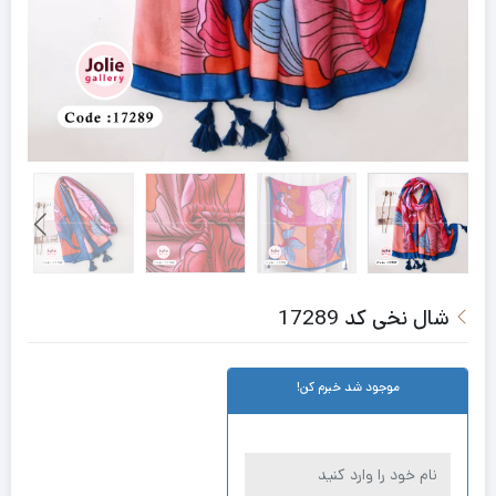
شال نخی کد 17289
موجود شد خبرم کن!