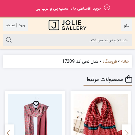
خرید اقساطی با : اسنپ پی و ترب پی
|
خانه
»
فروشگاه
»
شال نخی کد 17289
محصولات مرتبط