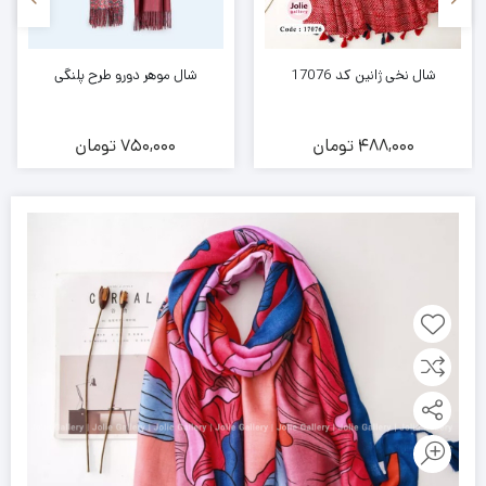
شال نخی ژانین کد 17076
شال موهر دورو طرح پلنگی
488,000
تومان
750,000
تومان