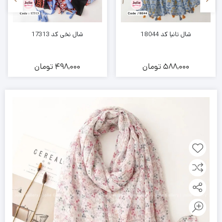
شال تانیا کد 18044
شال نخی کد 17313
588,000
تومان
498,000
تومان