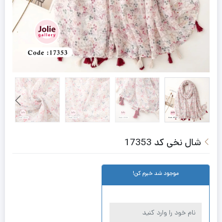
شال نخی کد 17353
موجود شد خبرم کن!