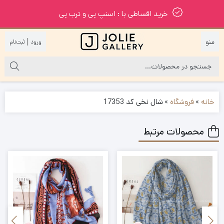
خرید اقساطی با : اسنپ پی و ترب پی
|
خانه
»
فروشگاه
»
شال نخی کد 17353
محصولات مرتبط