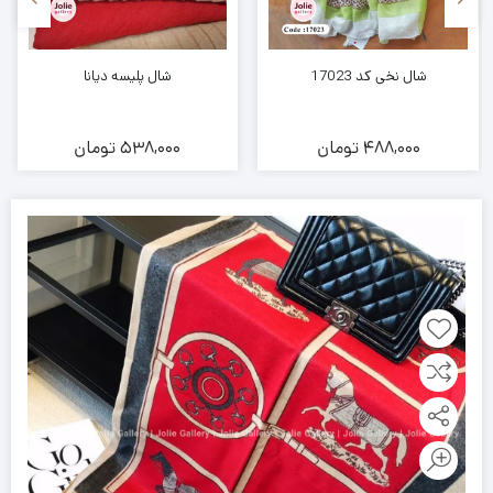
شال نخی کد 17023
شال پلیسه دیانا
488,000
تومان
538,000
تومان