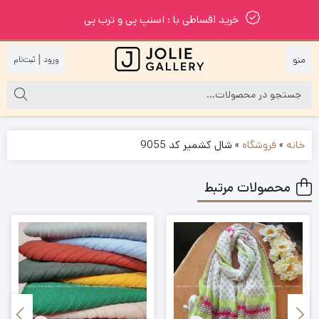
خرید اقساطی با : اسنپ پی و ترب پی
|
خانه
»
فروشگاه
»
شال کشمیر کد 9055
محصولات مرتبط