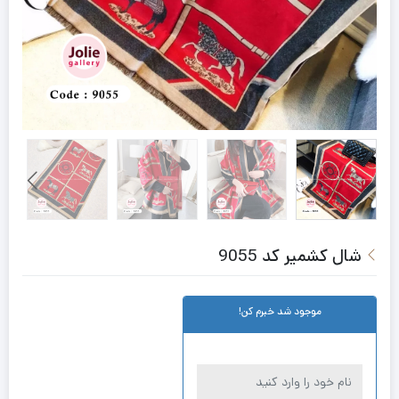
شال کشمیر کد 9055
موجود شد خبرم کن!