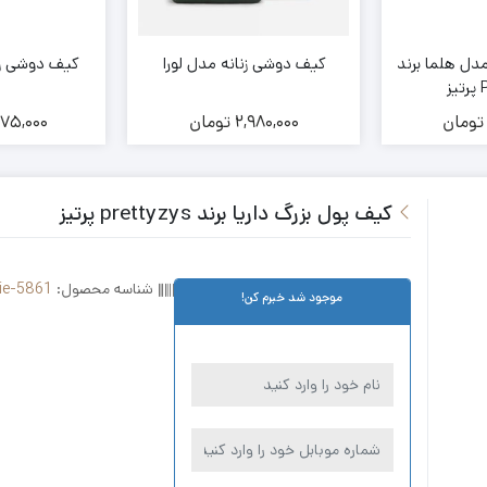
دل هلما برند
کیف دوشی زنانه مدل لورا
کیف دوشی زن
ز
تومان
2,980,000
تومان
75,000
کیف پول بزرگ داریا برند prettyzys پرتیز
شناسه محصول:
ie-5861
موجود شد خبرم کن!