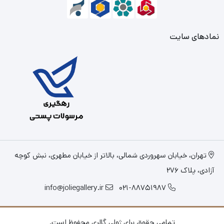
نمادهای سایت
تهران، خیابان سهروردی شمالی، بالاتر از خیابان مطهری، نبش کوچه
آزادی، پلاک 276
info@joliegallery.ir
021-88751987
تمامی حقوق برای ژولی گالری محفوظ است.