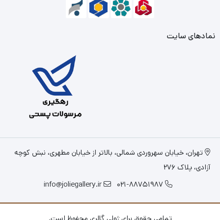
نمادهای سایت
تهران، خیابان سهروردی شمالی، بالاتر از خیابان مطهری، نبش کوچه
آزادی، پلاک 276
info@joliegallery.ir
021-88751987
تمامی حقوق برای ژولی گالری محفوظ است.