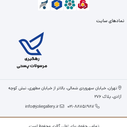
نمادهای سایت
تهران، خیابان سهروردی شمالی، بالاتر از خیابان مطهری، نبش کوچه
آزادی، پلاک 276
info@joliegallery.ir
021-88751987
تمامی حقوق برای ژولی گالری محفوظ است.