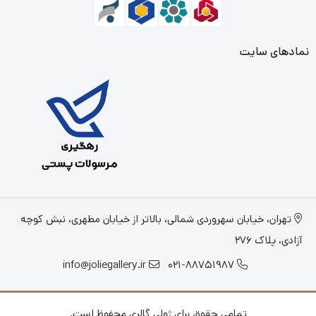
نمادهای سایت
تهران، خیابان سهروردی شمالی، بالاتر از خیابان مطهری، نبش کوچه
آزادی، پلاک 276
info@joliegallery.ir
021-88751987
تمامی حقوق برای ژولی گالری محفوظ است.