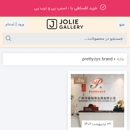
خرید اقساطی با : اسنپ پی و ترب پی
|
خانه
»
prettyzys brand
بلاگ
۳۱ اردیبهشت ۱۴۰۲