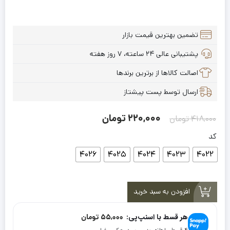
تضمین بهترین قیمت بازار
پشتیبانی عالی ۲۴ ساعته، ۷ روز هفته
اصالت کالاها از برترین برندها
ارسال توسط پست پیشتاز
قیمت
قیمت
220,000
تومان
418,000
تومان
اصلی:
فعلی:
کد
220,000
418,000
4026
4025
4024
4023
4022
تومان
تومان.
بود.
افزودن به سبد خرید
هر قسط با اسنپ‌پی:
55,000
تومان