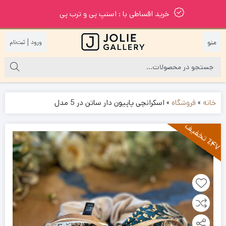
خرید اقساطی با : اسنپ پی و ترب پی
|
خانه
»
فروشگاه
»
اسکرانچی پاپیون دار ساتن در 5 مدل
4
7
ت
خ
ف
ی
٪
ف