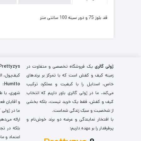
قد بلوز 75 و دور سینه 100 سانتی متر
ژولی گالری
یک فروشگاه تخصصی و متفاوت در
Prettyzys
زمینه کیف و کفش است که با تمرکز بر برندهای
کیف‌پول، اله
خاص، استایل را با کیفیت و عملکرد ترکیب
Humtto
: 
می‌کند. ما در ژولی گالری باور داریم که انتخاب
شهری، با طر
کیف و کفش، فقط یک خرید نیست، بلکه بخشی
و آقایان فع
از شخصیت و سبک زندگی شماست.
ما در ژولی 
با افتخار نمایندگی و عرضه دو برند خوش‌نام و
ارائه می‌ده
پرطرفدار را بر عهده داریم:
بلکه در تج
اعتماد و مان