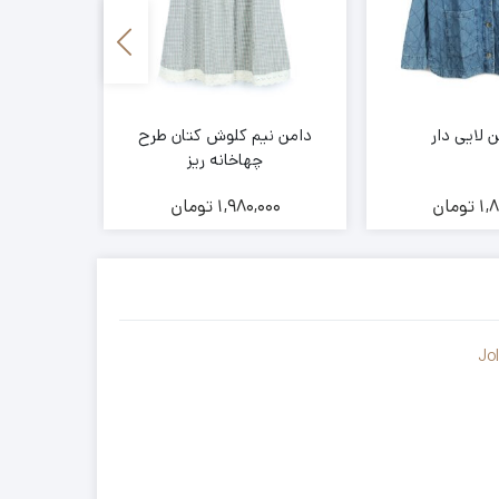
لایی دار
دامن نیم کلوش کتان طرح
شلوار کتان 
چهاخانه ریز
1,
تومان
1,980,000
تومان
00
Jo