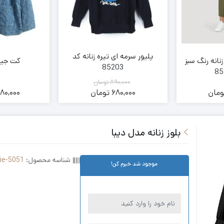
پلیور سرمه ای تیره زنانه کد
نانه رنگ سبز
کت جین 
85203
890,000
تومان
ومان
680,000
تومان
880,000
قیمت
قیمت
فعلی:
اصلی:
890,000
680,000
بلوز زنانه مدل دیبا
تومان
تومان.
بود.
شناسه محصول:
lie-5051
موجود شد خبرم کن!