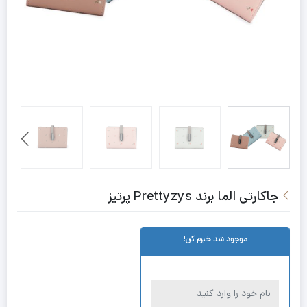
جاکارتی الما برند Prettyzys پرتیز
موجود شد خبرم کن!