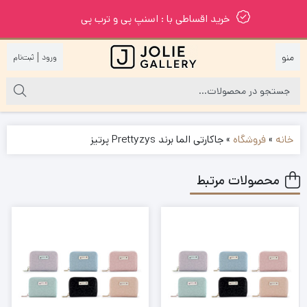
خرید اقساطی با : اسنپ پی و ترب پی
|
خانه
»
فروشگاه
»
جاکارتی الما برند Prettyzys پرتیز
محصولات مرتبط