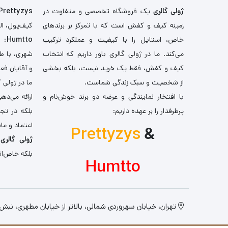
ژولی گالری
یک فروشگاه تخصصی و متفاوت در
Prettyzys
زمینه کیف و کفش است که با تمرکز بر برندهای
کیف‌پول، اله
خاص، استایل را با کیفیت و عملکرد ترکیب
Humtto
: 
می‌کند. ما در ژولی گالری باور داریم که انتخاب
شهری، با طر
کیف و کفش، فقط یک خرید نیست، بلکه بخشی
و آقایان فع
از شخصیت و سبک زندگی شماست.
ما در ژولی 
با افتخار نمایندگی و عرضه دو برند خوش‌نام و
ارائه می‌ده
پرطرفدار را بر عهده داریم:
بلکه در تج
اعتماد و مان
Prettyzys
&
ژولی گالری
،
بلکه خاص‌ان
Humtto
تهران، خیابان سهروردی شمالی، بالاتر از خیابان مطهری، نبش کو