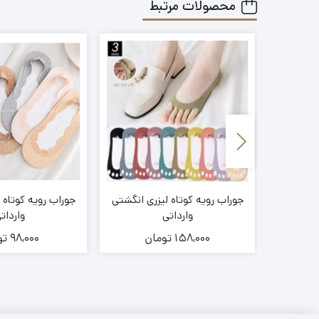
محصولات مرتبط
جغد
جوراب رویه کوتاه لیزری انگشتی
جوراب رویه کوتاه ل
وارداتی
واردات
158,000
تومان
98,000
تو