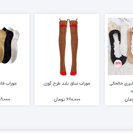
یزری خالخالی
جوراب ساق بلند طرح گوزن
جوراب فان
ی
مان
680,000
تومان
98,000