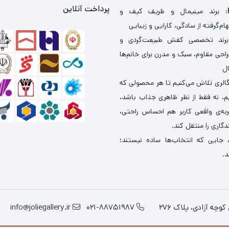
پرداخت آنلاین
: برند مینیمال و ظریف کیف و
ام‌گرفته از سادگی، کارایی و زیبایی
برند تخصصی کفش طبیعت‌گردی و
احی مقاوم، سبک و مدرن برای خانم‌ها
ال
گالری تلاش می‌کنیم تا هر محصولی که
یم، نه فقط از نظر ظاهری جذاب باشد،
ربه‌ی واقعی کاربر هم احساس راحتی،
دگاری را منتقل کند.
 جایی که انتخاب‌ها ساده نیستند؛
د.
چه آزادی، پلاک 276
021-88751987
info@joliegallery.ir