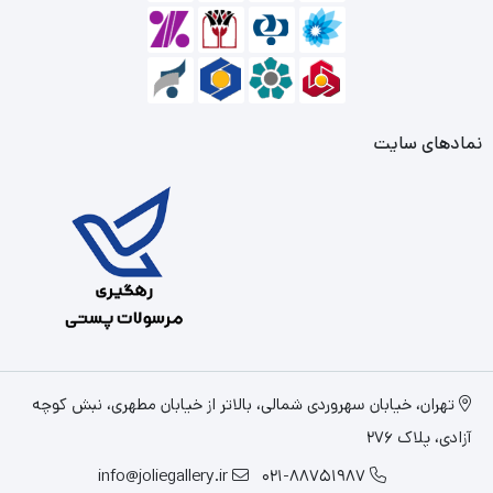
نمادهای سایت
تهران، خیابان سهروردی شمالی، بالاتر از خیابان مطهری، نبش کوچه
آزادی، پلاک 276
info@joliegallery.ir
021-88751987