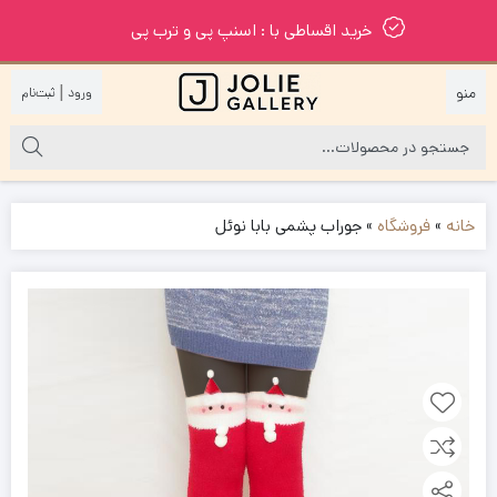
خرید اقساطی با : اسنپ پی و ترب پی
|
خانه
»
فروشگاه
»
جوراب پشمی بابا نوئل