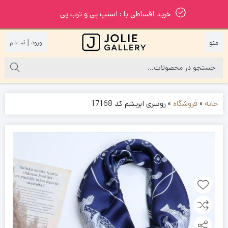
خرید اقساطی با : اسنپ پی و ترب پی
|
خانه
»
فروشگاه
»
روسری ابریشم کد 17168