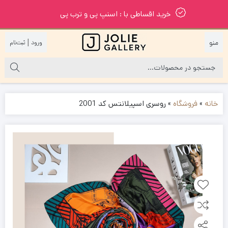
خرید اقساطی با : اسنپ پی و ترب پی
|
خانه
»
فروشگاه
»
روسری اسپیلانتس کد 2001