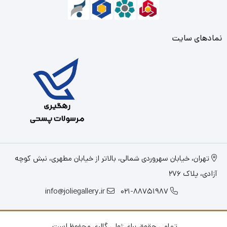
نمادهای سایت
تهران، خیابان سهروردی شمالی، بالاتر از خیابان مطهری، نبش کوچه
آزادی، پلاک 276
info@joliegallery.ir
021-88751987
تمامی حقوق برای ژولی گالری محفوظ است.