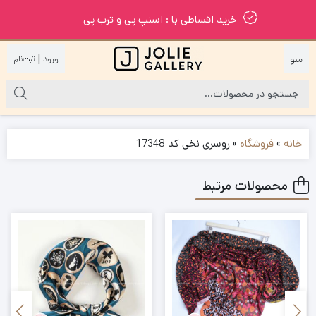
خرید اقساطی با : اسنپ پی و ترب پی
|
خانه
»
فروشگاه
»
روسری نخی کد 17348
محصولات مرتبط