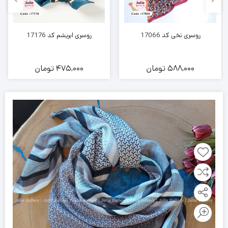
روسری نخی کد 17066
روسری ابریشم کد 17176
588,000
تومان
475,000
تومان