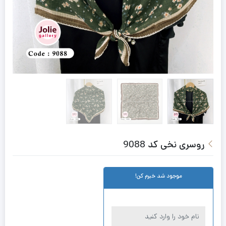
روسری نخی کد 9088
موجود شد خبرم کن!