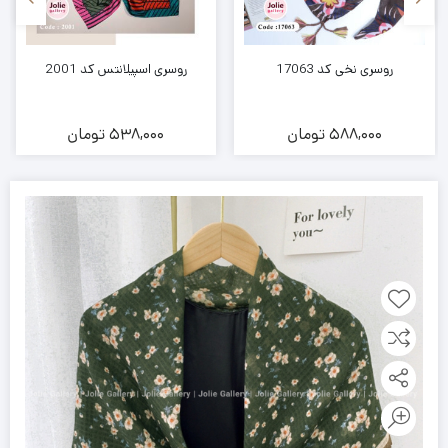
روسری نخی کد 17063
روسری اسپیلانتس کد 2001
588,000
تومان
538,000
تومان