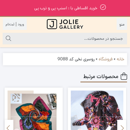
خرید اقساطی با : اسنپ پی و ترب پی
|
خانه
»
فروشگاه
»
روسری نخی کد 9088
محصولات مرتبط