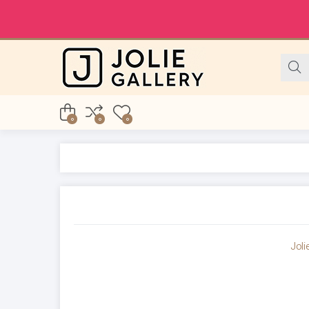
0
0
0
Joli