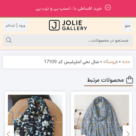
خرید اقساطی با : اسنپ پی و ترب پی
|
خانه
»
فروشگاه
»
شال نخی آماریلیس کد 17109
محصولات مرتبط