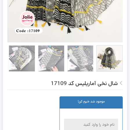
شال نخی آماریلیس کد 17109
موجود شد خبرم کن!