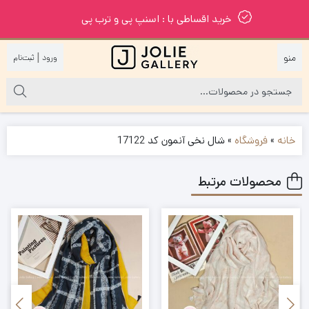
خرید اقساطی با : اسنپ پی و ترب پی
|
خانه
»
فروشگاه
»
شال نخی آنمون کد 17122
محصولات مرتبط