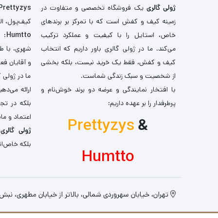
ژولی گالری
یک فروشگاه تخصصی و متفاوت در
Prettyzys
زمینه کیف و کفش است که با تمرکز بر برندهای
کیف‌پول، اله
خاص، استایل را با کیفیت و عملکرد ترکیب
Humtto
: 
می‌کند. ما در ژولی گالری باور داریم که انتخاب
شهری، با طر
کیف و کفش، فقط یک خرید نیست، بلکه بخشی
و آقایان فع
از شخصیت و سبک زندگی شماست.
ما در ژولی 
با افتخار نمایندگی و عرضه دو برند خوش‌نام و
ارائه می‌ده
پرطرفدار را بر عهده داریم:
بلکه در تج
اعتماد و مان
Prettyzys
&
ژولی گالری
،
بلکه خاص‌ان
Humtto
تهران، خیابان سهروردی شمالی، بالاتر از خیابان مطهری، نبش کو