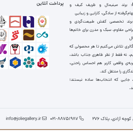
پرداخت آنلاین
: برند مینیمال و ظریف کیف و
ام‌گرفته از سادگی، کارایی و زیبایی
برند تخصصی کفش طبیعت‌گردی و
احی مقاوم، سبک و مدرن برای خانم‌ها
ال
گالری تلاش می‌کنیم تا هر محصولی که
یم، نه فقط از نظر ظاهری جذاب باشد،
ربه‌ی واقعی کاربر هم احساس راحتی،
دگاری را منتقل کند.
 جایی که انتخاب‌ها ساده نیستند؛
د.
چه آزادی، پلاک 276
021-88751987
info@joliegallery.ir