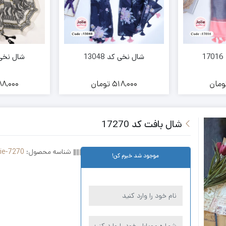
شال نخی کد 13048
شال نخی کد 
ومان
518,000
تومان
8,000
شال بافت کد 17270
شناسه محصول:
lie-7270
موجود شد خبرم کن!