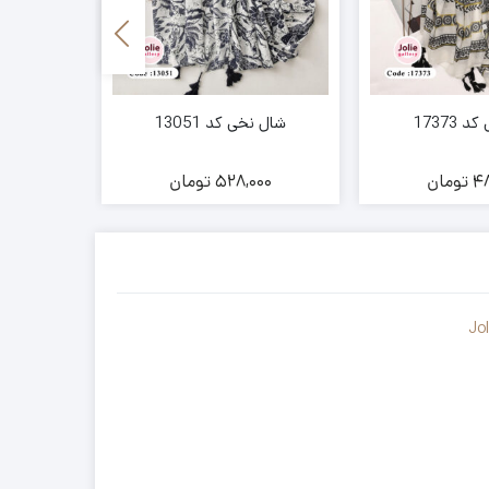
17373
شال نخی کد 13051
شال نخ
48
تومان
528,000
تومان
00
Jo