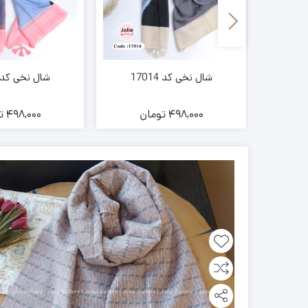
شال نخی کد 17014
شال نخی کد 17016
ن
498,000
تومان
498,000
ت