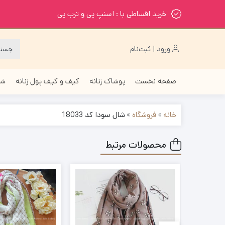
خرید اقساطی با : اسنپ پی و ترب پی
ورود | ثبت‌نام
صفحه نخست
پوشاک زنانه
کیف و کیف پول زنانه
شا
خانه
»
فروشگاه
»
شال سودا کد 18033
محصولات مرتبط