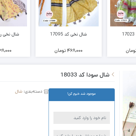
1
شال نخی کد 17095
شال نخی رامونا
ومان
468,000
تومان
8,000
شال سودا کد 18033
دسته‌بندی:
شال
موجود شد خبرم کن!