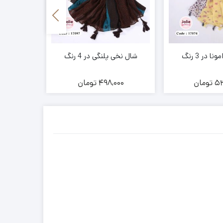
 در 3 رنگ
شال نخی پلنگی در 4 رنگ
شال نخ کش
53
تومان
498,000
تومان
00