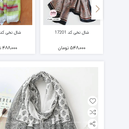
شال نخی کد 17201
شال نخی کد 7023
ن
548,000
تومان
488,000
ت