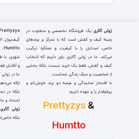
ژولی گالری
یک فروشگاه تخصصی و متفاوت در
Prettyzys
زمینه کیف و کفش است که با تمرکز بر برندهای
کیف‌پول، اله
خاص، استایل را با کیفیت و عملکرد ترکیب
Humtto
: 
می‌کند. ما در ژولی گالری باور داریم که انتخاب
شهری، با طر
کیف و کفش، فقط یک خرید نیست، بلکه بخشی
و آقایان فع
از شخصیت و سبک زندگی شماست.
ما در ژولی 
با افتخار نمایندگی و عرضه دو برند خوش‌نام و
ارائه می‌ده
پرطرفدار را بر عهده داریم:
بلکه در تج
اعتماد و مان
Prettyzys
&
ژولی گالری
،
بلکه خاص‌ان
Humtto