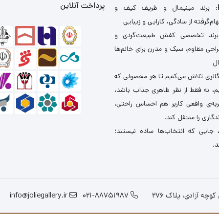
پرداخت آنلاین
: برند مینیمال و ظریف کیف و
ام‌گرفته از سادگی، کارایی و زیبایی
برند تخصصی کفش طبیعت‌گردی و
احی مقاوم، سبک و مدرن برای خانم‌ها
ال
گالری تلاش می‌کنیم تا هر محصولی که
یم، نه فقط از نظر ظاهری جذاب باشد،
ربه‌ی واقعی کاربر هم احساس راحتی،
دگاری را منتقل کند.
 جایی که انتخاب‌ها ساده نیستند؛
د.
چه آزادی، پلاک 276
021-88751987
info@joliegallery.ir