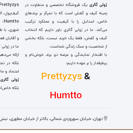
ژولی گالری
یک فروشگاه تخصصی و متفاوت در
Prettyzys
زمینه کیف و کفش است که با تمرکز بر برندهای
کیف‌پول، اله
خاص، استایل را با کیفیت و عملکرد ترکیب
Humtto
: 
می‌کند. ما در ژولی گالری باور داریم که انتخاب
شهری، با طر
کیف و کفش، فقط یک خرید نیست، بلکه بخشی
و آقایان فع
از شخصیت و سبک زندگی شماست.
ما در ژولی 
با افتخار نمایندگی و عرضه دو برند خوش‌نام و
ارائه می‌ده
پرطرفدار را بر عهده داریم:
بلکه در تج
اعتماد و مان
Prettyzys
&
ژولی گالری
،
بلکه خاص‌ان
Humtto
تهران، خیابان سهروردی شمالی، بالاتر از خیابان مطهری، نبش کو