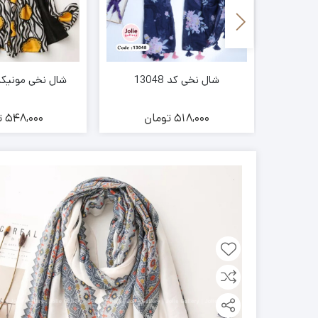
اتی کد
شال نخی کد 13048
شال نخی مونیکا کد 8
ن
518,000
تومان
548,000
ت