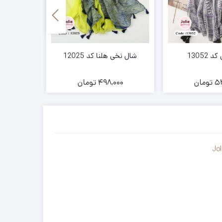
13052
شال نخی هلنا کد 12025
شال نخی ی
52
تومان
498,000
تومان
00
Jol