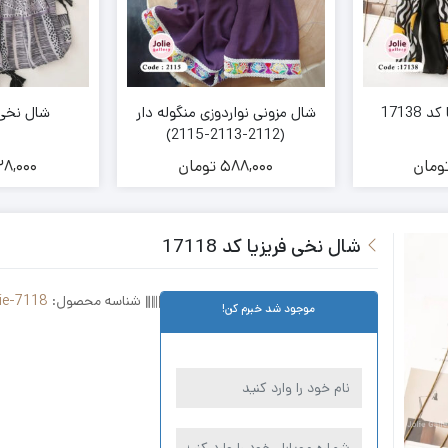
1713
شال مزونی نواردوزی منگوله دار
شال نخی کد 
(2112-2113-2115)
ومان
588,000
تومان
8,000
شال نخی فریزیا کد 17118
شناسه محصول:
ie-7118
موجود شد خبرم کن!