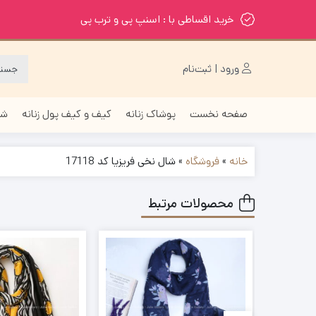
خرید اقساطی با : اسنپ پی و ترب پی
ورود | ثبت‌نام
صفحه نخست
پوشاک زنانه
کیف و کیف پول زنانه
شا
خانه
»
فروشگاه
»
شال نخی فریزیا کد 17118
محصولات مرتبط