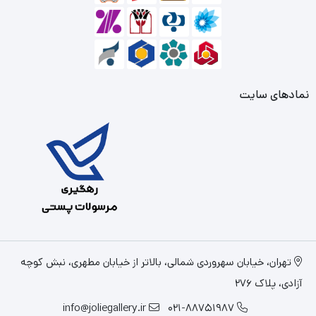
نمادهای سایت
تهران، خیابان سهروردی شمالی، بالاتر از خیابان مطهری، نبش کوچه
آزادی، پلاک 276
info@joliegallery.ir
021-88751987