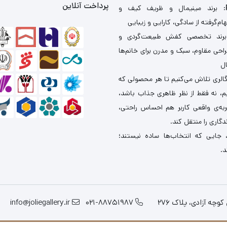
پرداخت آنلاین
: برند مینیمال و ظریف کیف و
ام‌گرفته از سادگی، کارایی و زیبایی
برند تخصصی کفش طبیعت‌گردی و
احی مقاوم، سبک و مدرن برای خانم‌ها
ال
گالری تلاش می‌کنیم تا هر محصولی که
یم، نه فقط از نظر ظاهری جذاب باشد،
ربه‌ی واقعی کاربر هم احساس راحتی،
دگاری را منتقل کند.
 جایی که انتخاب‌ها ساده نیستند؛
د.
چه آزادی، پلاک 276
021-88751987
info@joliegallery.ir