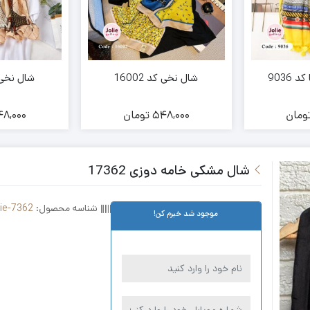
 9036
شال نخی کد 16002
شال نخی کد 
ومان
548,000
تومان
8,000
شال مشکی خامه دوزی 17362
شناسه محصول:
lie-7362
موجود شد خبرم کن!