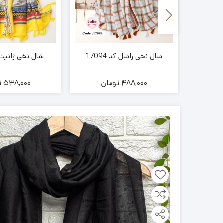
شال نخی راشل کد 17094
شال نخی ژانیتا کد
ن
488,000
تومان
538,000
ت