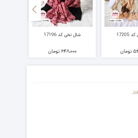
17205
شال نخی کد 17196
شال نخ
54
تومان
648,000
تومان
00
Jo