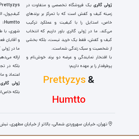
ژولی گالری
یک فروشگاه تخصصی و متفاوت در
Prettyzys
زمینه کیف و کفش است که با تمرکز بر برندهای
کیف‌پول، اله
خاص، استایل را با کیفیت و عملکرد ترکیب
Humtto
: 
می‌کند. ما در ژولی گالری باور داریم که انتخاب
شهری، با طر
کیف و کفش، فقط یک خرید نیست، بلکه بخشی
و آقایان فع
از شخصیت و سبک زندگی شماست.
ما در ژولی 
با افتخار نمایندگی و عرضه دو برند خوش‌نام و
ارائه می‌ده
پرطرفدار را بر عهده داریم:
بلکه در تج
اعتماد و مان
Prettyzys
&
ژولی گالری
،
بلکه خاص‌ان
Humtto
تهران، خیابان سهروردی شمالی، بالاتر از خیابان مطهری، نبش کو