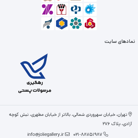
نمادهای سایت
تهران، خیابان سهروردی شمالی، بالاتر از خیابان مطهری، نبش کوچه
آزادی، پلاک 276
info@joliegallery.ir
021-88751987