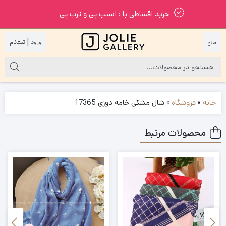
خرید اقساطی با : اسنپ پی و ترب پی
|
خانه
»
فروشگاه
»
شال مشکی خامه دوزی 17365
محصولات مرتبط