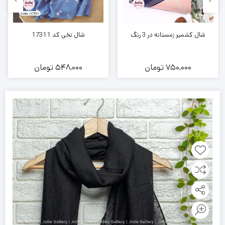
شال کشمیر زمستانه در 3 رنگ
شال نخی کد 17311
750,000
تومان
548,000
تومان