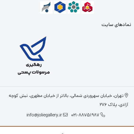
نمادهای سایت
تهران، خیابان سهروردی شمالی، بالاتر از خیابان مطهری، نبش کوچه
آزادی، پلاک 276
info@joliegallery.ir
021-88751987