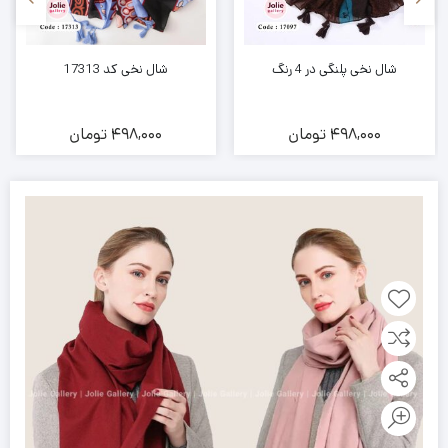
شال نخی پلنگی در 4 رنگ
شال نخی کد 17313
498,000
تومان
498,000
تومان