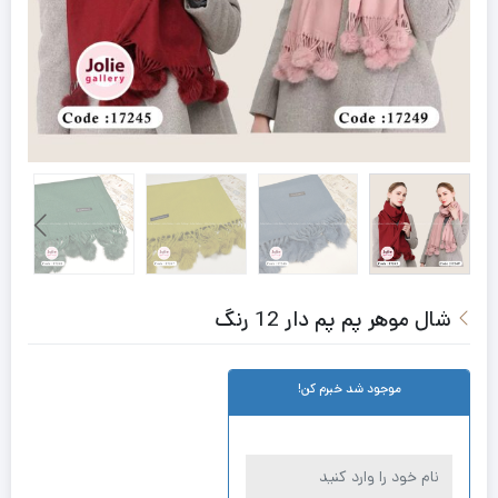
شال موهر پم پم دار 12 رنگ
موجود شد خبرم کن!