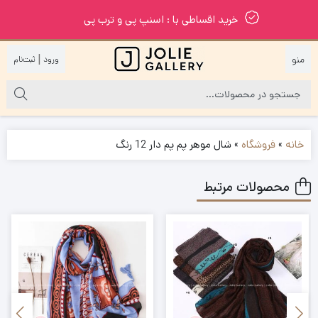
خرید اقساطی با : اسنپ پی و ترب پی
|
خانه
»
فروشگاه
»
شال موهر پم پم دار 12 رنگ
محصولات مرتبط