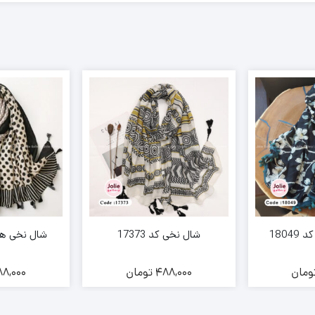
1804
شال نخی کد 17373
شال نخی هلینا 
ومان
488,000
تومان
8,000