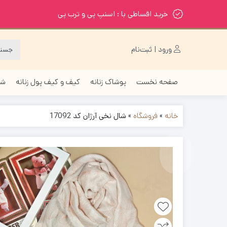
خرید اقساطی با : اسنپ پی و ترب پی
ورود | ثبت‌نام
صفحه نخست
پوشاک زنانه
کیف و کیف پول زنانه
شا
خانه
»
فروشگاه
»
شال نخی آرژان کد 17092