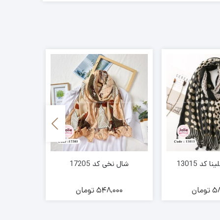
کد 13015
شال نخی کد 17205
شال موهر 
58
تومان
548,000
تومان
00