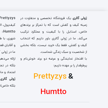
ژولی گالری
یک فروشگاه تخصصی و متفاوت در
Prettyzys
زمینه کیف و کفش است که با تمرکز بر برندهای
کیف‌پول، اله
خاص، استایل را با کیفیت و عملکرد ترکیب
Humtto
: 
می‌کند. ما در ژولی گالری باور داریم که انتخاب
شهری، با طر
کیف و کفش، فقط یک خرید نیست، بلکه بخشی
و آقایان فع
از شخصیت و سبک زندگی شماست.
ما در ژولی 
با افتخار نمایندگی و عرضه دو برند خوش‌نام و
ارائه می‌ده
پرطرفدار را بر عهده داریم:
بلکه در تج
اعتماد و مان
Prettyzys
&
ژولی گالری
،
بلکه خاص‌ان
Humtto