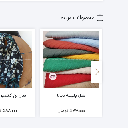
محصولات مرتبط
شال پلیسه دیانا
شال نخ کشمیر کد 9
ن
538,000
تومان
588,000
ت