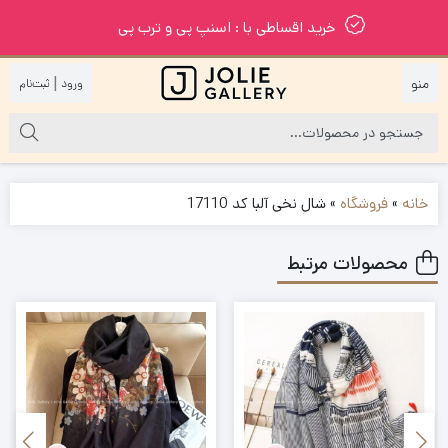
خرید اقساطی با : اسنپ پی و ترب پی
|
خانه
»
فروشگاه
»
شال نخی آلبا کد 17110
محصولات مرتبط