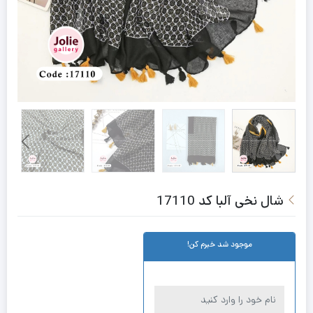
شال نخی آلبا کد 17110
موجود شد خبرم کن!