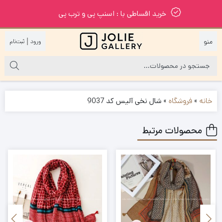
خرید اقساطی با : اسنپ پی و ترب پی
|
خانه
»
فروشگاه
»
شال نخی آلیس کد 9037
محصولات مرتبط