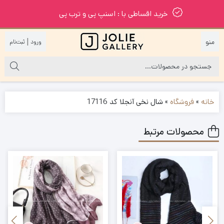
خرید اقساطی با : اسنپ پی و ترب پی
|
خانه
»
فروشگاه
»
شال نخی آنجلا کد 17116
محصولات مرتبط