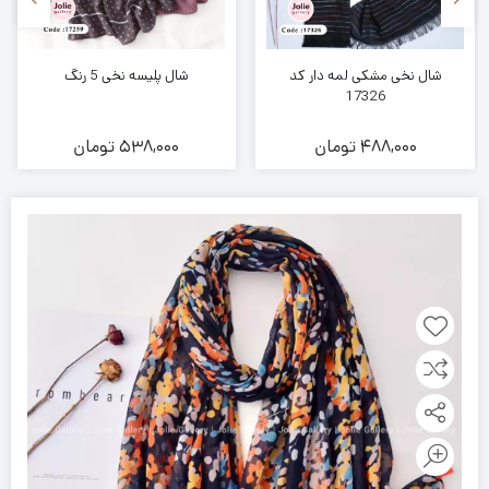
شال نخی مشکی لمه دار کد
شال پلیسه نخی 5 رنگ
17326
488,000
تومان
538,000
تومان