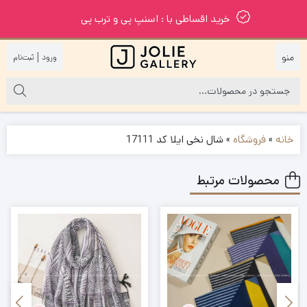
خرید اقساطی با : اسنپ پی و ترب پی
|
خانه
»
فروشگاه
»
شال نخی ایلا کد 17111
محصولات مرتبط