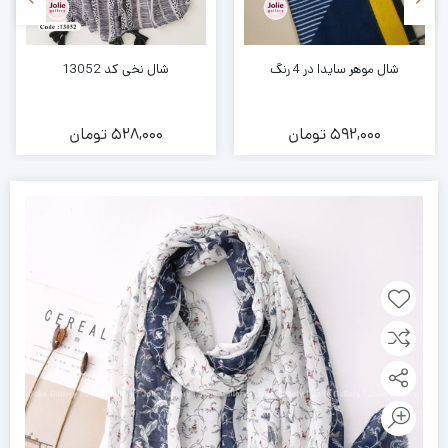
شال موهر سایدا در 4 رنگ
شال نخی کد 13052
592,000
تومان
528,000
تومان