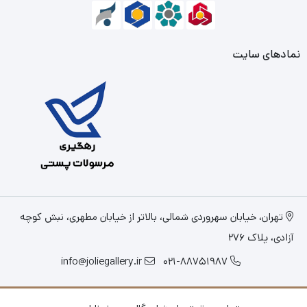
نمادهای سایت
تهران، خیابان سهروردی شمالی، بالاتر از خیابان مطهری، نبش کوچه
آزادی، پلاک 276
info@joliegallery.ir
021-88751987