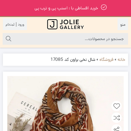
خرید اقساطی با : اسنپ پی و ترب پی
|
خانه
»
فروشگاه
»
شال نخی براون کد 17085